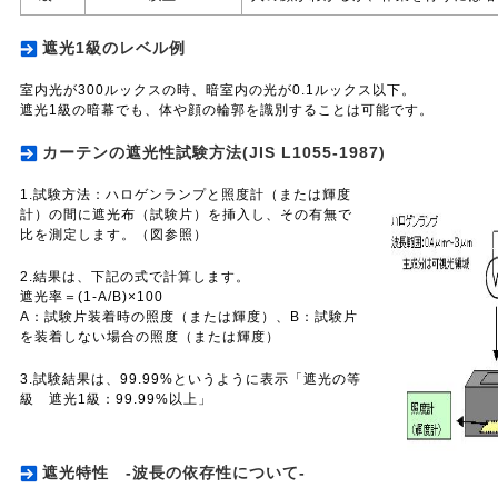
遮光1級のレベル例
室内光が300ルックスの時、暗室内の光が0.1ルックス以下。
遮光1級の暗幕でも、体や顔の輪郭を識別することは可能です。
カーテンの遮光性試験方法(JIS L1055-1987)
1.試験方法：ハロゲンランプと照度計（または輝度
計）の間に遮光布（試験片）を挿入し、その有無で
比を測定します。（図参照）
2.結果は、下記の式で計算します。
遮光率＝(1-A/B)×100
A：試験片装着時の照度（または輝度）、B：試験片
を装着しない場合の照度（または輝度）
3.試験結果は、99.99%というように表示「遮光の等
級 遮光1級：99.99%以上」
遮光特性 ‐波長の依存性について‐