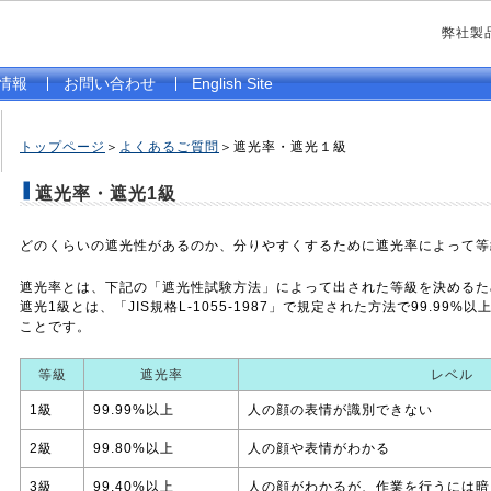
弊社製
情報
お問い合わせ
English Site
トップページ
＞
よくあるご質問
＞遮光率・遮光１級
遮光率・遮光1級
どのくらいの遮光性があるのか、分りやすくするために遮光率によって等
遮光率とは、下記の「遮光性試験方法」によって出された等級を決めるた
遮光1級とは、「JIS規格L-1055-1987」で規定された方法で99.99
ことです。
等級
遮光率
レベル
1級
99.99%以上
人の顔の表情が識別できない
2級
99.80%以上
人の顔や表情がわかる
3級
99.40%以上
人の顔がわかるが、作業を行うには暗