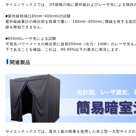
サイエンテックスでは、JIS規格の他に紫外線およびレーザ光による独自
■紫外線領域(180nm~400nm)の試験
紫外線線量計の検出部を暗幕で覆い、180nm~400nmに輝線を有する
線を検知できません。
■650nmレーザ光による試験
可視光パワーメータの検出部に波長650nm（出力：1mW）のレーザ光を
下であることを確認。これは、99.99%以下の遮光に相当します。
関連製品
サイエンテックスでは、遮光１級の暗幕を使用した卓上型～大型サイズの